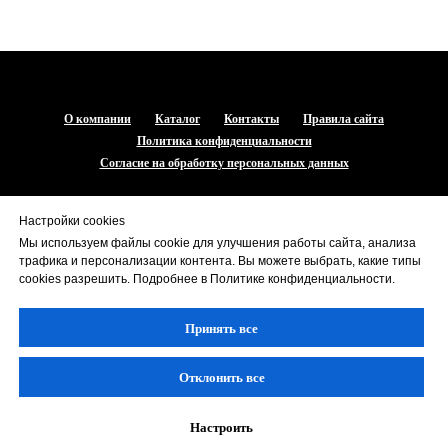
О компании
Каталог
Контакты
Правила сайта
Политика конфиденциальности
Согласие на обработку персональных данных
© 2009-2026
+7 (987) 808-53-18
Настройки cookies
+7 (917) 981-26-17
Мы используем файлы cookie для улучшения работы сайта, анализа
zpromgaz@zpromgaz.ru
трафика и персонализации контента. Вы можете выбрать, какие типы
cookies разрешить. Подробнее в Политике конфиденциальности.
ВВЕРХ
Принять все
Отклонить все
Настроить
Tilda
Made on