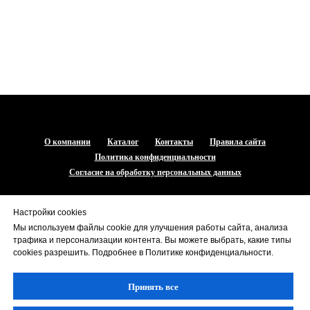
О компании
Каталог
Контакты
Правила сайта
Политика конфиденциальности
Согласие на обработку персональных данных
© 2009-2026
+7 (987) 808-53-18
Настройки cookies
+7 (917) 981-26-17
Мы используем файлы cookie для улучшения работы сайта, анализа
zpromgaz@zpromgaz.ru
трафика и персонализации контента. Вы можете выбрать, какие типы
cookies разрешить. Подробнее в Политике конфиденциальности.
ВВЕРХ
Принять все